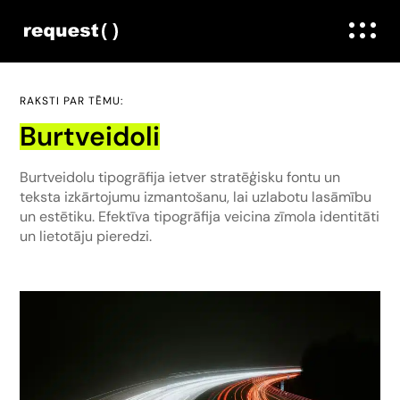
RAKSTI PAR TĒMU:
Burtveidoli
Burtveidolu tipogrāfija ietver stratēģisku fontu un
teksta izkārtojumu izmantošanu, lai uzlabotu lasāmību
un estētiku. Efektīva tipogrāfija veicina zīmola identitāti
un lietotāju pieredzi.