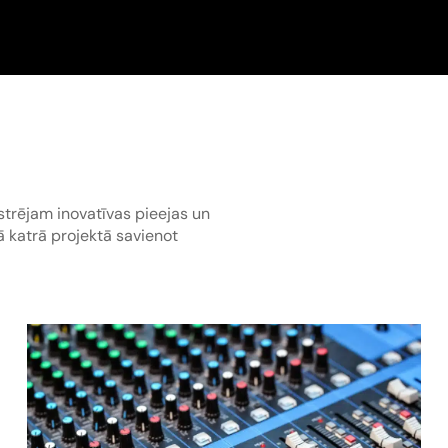
strējam inovatīvas pieejas un
ā katrā projektā savienot