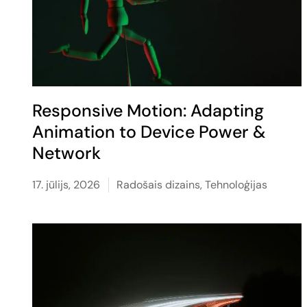
Responsive Motion: Adapting
Animation to Device Power &
Network
17. jūlijs, 2026
Radošais dizains
,
Tehnoloģijas