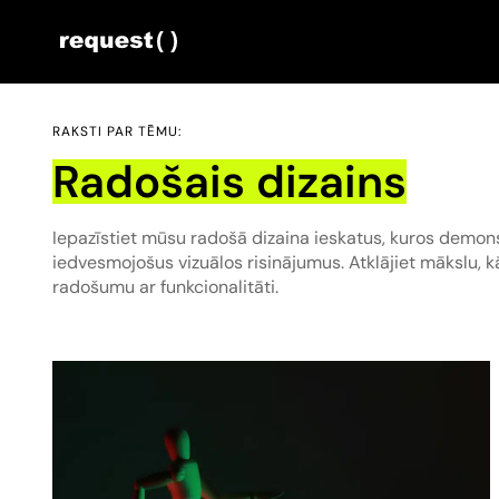
RAKSTI PAR TĒMU:
Radošais dizains
Iepazīstiet mūsu radošā dizaina ieskatus, kuros demon
iedvesmojošus vizuālos risinājumus. Atklājiet mākslu, k
radošumu ar funkcionalitāti.