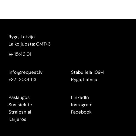
Ryga, Latvija
Laiko juosta: GMT+3
☀️ 15:43:02
info@request.lv
Stabu iela 109-1
+371 20011113
Ryga, Latvija
Paslaugos
LinkedIn
Susisiekite
Instagram
Straipsniai
Facebook
Karjeros