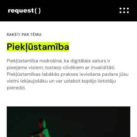
RAKSTI PAR TĒMU:
Piekļūstamība
Piekļūstamība nodrošina, ka digitālais saturs ir
pieejams visiem, tostarp cilvēkiem ar invaliditāti.
Piekļūstamības labākās prakses ieviešana padara jūsu
vietni iekļaujošāku un var uzlabot kopējo lietotāju
pieredzi.