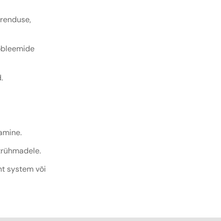
arenduse,
robleemide
.
amine.
trühmadele.
t system või