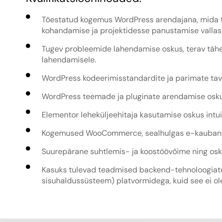
Tõestatud kogemus WordPress arendajana, mida to
kohandamise ja projektidesse panustamise vallas
Tugev probleemide lahendamise oskus, terav tähe
lahendamisele.
WordPress kodeerimisstandardite ja parimate tav
WordPress teemade ja pluginate arendamise osku
Elementor leheküljeehitaja kasutamise oskus intui
Kogemused WooCommerce, sealhulgas e-kaubandus
Suurepärane suhtlemis- ja koostöövõime ning osku
Kasuks tulevad teadmised backend-tehnoloogiat
sisuhaldussüsteem) platvormidega, kuid see ei ole