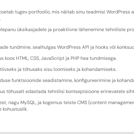
etab tugev portfoolio, mis näitab sinu teadmisi WordPress 
.
lepanu üksikasjadele ja proaktiivne lähenemine tehniliste p
ade tundmine, sealhulgas WordPress API ja hooks või konksud
s koos HTML, CSS, JavaScript ja PHP hea tundmisega.
tiivseks ja tõhusaks sisu loomiseks ja kohandamiseks.
e funktsioonide seadistamine, konfigureerimine ja kohand
s tõhusalt edastada tehnilisi kontseptsioone erinevatele sih
est, nagu MySQL, ja kogemus teiste CMS (content managemen
 kohustuslik.