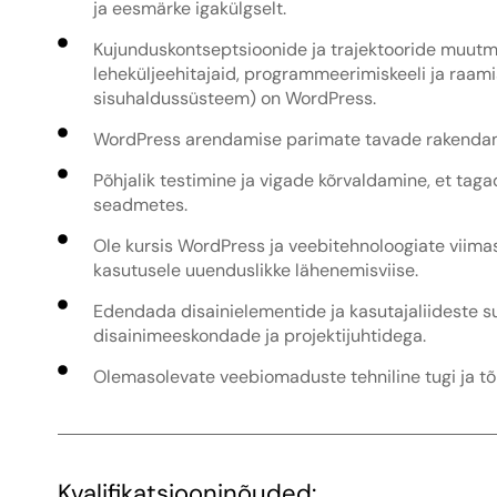
ja eesmärke igakülgselt.
Kujunduskontseptsioonide ja trajektooride muutmi
leheküljeehitajaid, programmeerimiskeeli ja raa
sisuhaldussüsteem) on WordPress.
WordPress arendamise parimate tavade rakendamin
Põhjalik testimine ja vigade kõrvaldamine, et tag
seadmetes.
Ole kursis WordPress ja veebitehnoloogiate viima
kasutusele uuenduslikke lähenemisviise.
Edendada disainielementide ja kasutajaliideste su
disainimeeskondade ja projektijuhtidega.
Olemasolevate veebiomaduste tehniline tugi ja tõr
Kvalifikatsiooninõuded: