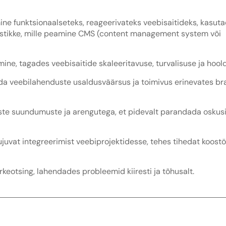
ne funktsionaalseteks, reageerivateks veebisaitideks, kasuta
mistikke, mille peamine CMS (content management system või
e, tagades veebisaitide skaleeritavuse, turvalisuse ja hool
ada veebilahenduste usaldusväärsus ja toimivus erinevates bra
ste suundumuste ja arengutega, et pidevalt parandada oskusi 
juvat integreerimist veebiprojektidesse, tehes tihedat koost
keotsing, lahendades probleemid kiiresti ja tõhusalt.