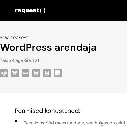
VABA TÖÖKOHT
WordPress arendaja
Täiskohaga
Riia, Läti
Peamised kohustused:
Teha koostööd meeskondade, sealhulgas projektijuh