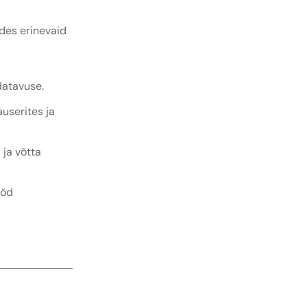
des erinevaid
datavuse.
userites ja
ja võtta
ööd