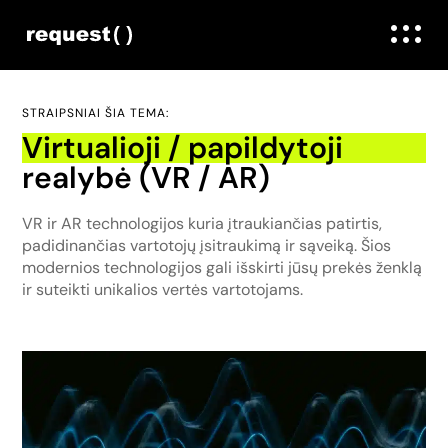
STRAIPSNIAI ŠIA TEMA:
Virtualioji / papildytoji
realybė (VR / AR)
VR ir AR technologijos kuria įtraukiančias patirtis,
padidinančias vartotojų įsitraukimą ir sąveiką. Šios
modernios technologijos gali išskirti jūsų prekės ženklą
ir suteikti unikalios vertės vartotojams.