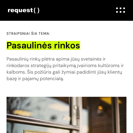
STRAIPSNIAI ŠIA TEMA:
Pasaulinės rinkos
Pasaulinių rinkų plėtra apima jūsų svetainės ir
rinkodaros strategijų pritaikymą įvairioms kultūroms ir
kalboms. Šis požiūris gali žymiai padidinti jūsų klientų
bazę ir pajamų potencialą.