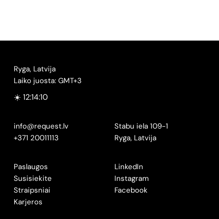
Ryga, Latvija
Laiko juosta: GMT+3
☀️ 12:14:10
info@request.lv
Stabu iela 109-1
+371 20011113
Ryga, Latvija
Paslaugos
LinkedIn
Susisiekite
Instagram
Straipsniai
Facebook
Karjeros