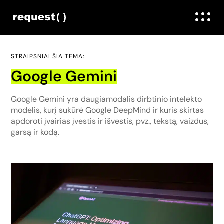
STRAIPSNIAI ŠIA TEMA:
Google Gemini
Google Gemini yra daugiamodalis dirbtinio intelekto
modelis, kurį sukūrė Google DeepMind ir kuris skirtas
apdoroti įvairias įvestis ir išvestis, pvz., tekstą, vaizdus,
garsą ir kodą.