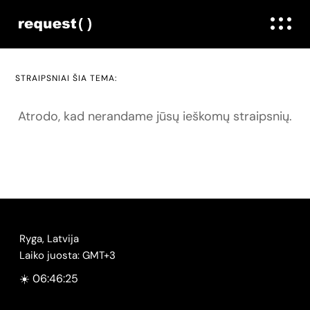
STRAIPSNIAI ŠIA TEMA:
Atrodo, kad nerandame jūsų ieškomų straipsnių.
Ryga, Latvija
Laiko juosta: GMT+3
☀️ 06:46:25