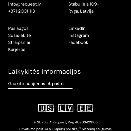
info@request.lv
Stabu iela 109-1
+371 20011113
Ryga, Latvija
Paslaugos
LinkedIn
Susisiekite
Instagram
Straipsniai
Facebook
Karjeros
Laikykitės informacijos
Gaukite naujienas el. paštu
🇺🇸
🇱🇻
🇪🇪
© 2026 SIA Request, Reg.
402034
23105
Privatumo politika
//
Slapukų politika
//
Sistemų saugumas