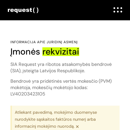
INFORMACIJA APIE JURIDINĮ ASMENĮ
Įmonės
rekvizitai
SIA Request yra ribotos atsakomybės bendrovė
(SIA), įsteigta Latvijos Respublikoje.
Bendrovė yra pridėtinės vertės mokesčio (PVM)
mokėtoja, mokesčių mokėtojo kodas:
LV40203423105
Atliekant pavedimą, mokėjimo duomenyse
nurodykite sąskaitos faktūros numerį arba
×
informacinį mokėjimo nuorodą.