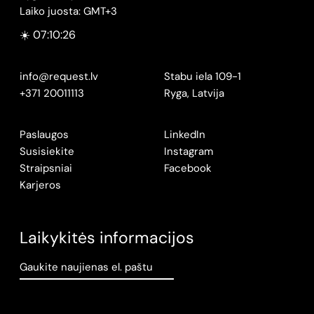
Laiko juosta: GMT+3
☀️ 07:10:26
info@request.lv
Stabu iela 109-1
+371 20011113
Ryga, Latvija
Paslaugos
LinkedIn
Susisiekite
Instagram
Straipsniai
Facebook
Karjeros
Laikykitės informacijos
Gaukite naujienas el. paštu